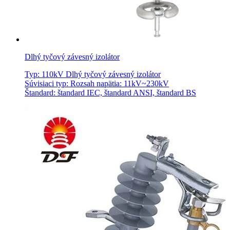
Dlhý tyčový závesný izolátor
Typ: 110kV Dlhý tyčový závesný izolátor
Súvisiaci typ: Rozsah napätia: 11kV~230kV
Štandard: štandard IEC, štandard ANSI, štandard BS