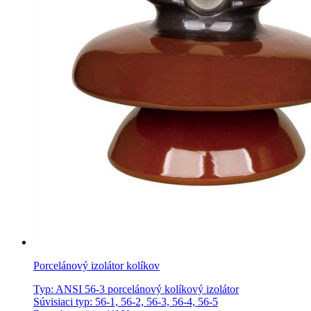
Porcelánový izolátor kolíkov
Typ: ANSI 56-3 porcelánový kolíkový izolátor
Súvisiaci typ: 56-1, 56-2, 56-3, 56-4, 56-5