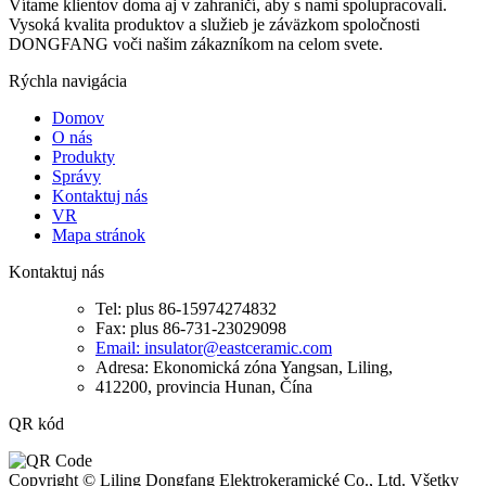
Vítame klientov doma aj v zahraničí, aby s nami spolupracovali.
Vysoká kvalita produktov a služieb je záväzkom spoločnosti
DONGFANG voči našim zákazníkom na celom svete.
Rýchla navigácia
Domov
O nás
Produkty
Správy
Kontaktuj nás
VR
Mapa stránok
Kontaktuj nás
Tel: plus 86-15974274832
Fax: plus 86-731-23029098
Email: insulator@eastceramic.com
Adresa: Ekonomická zóna Yangsan, Liling,
412200, provincia Hunan, Čína
QR kód
Copyright © Liling Dongfang Elektrokeramické Co., Ltd. Všetky