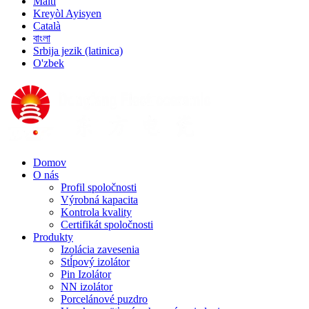
Malti
Kreyòl Ayisyen
Català
বাংলা
Srbija jezik (latinica)
O'zbek
Domov
O nás
Profil spoločnosti
Výrobná kapacita
Kontrola kvality
Certifikát spoločnosti
Produkty
Izolácia zavesenia
Stĺpový izolátor
Pin Izolátor
NN izolátor
Porcelánové puzdro