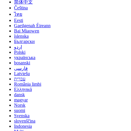
简体中文
Čeština
ไทย
Eesti
Gaeilgenah Éireann
Bai Miaowen
íslenska
Български
اردو
Polski
українська
bosanski
فارسی
Latviešu
עברית
România limbi
Ελληνικά
dansk
magyar
Norsk
suomi
Svenska
slovenščina
Indonesia