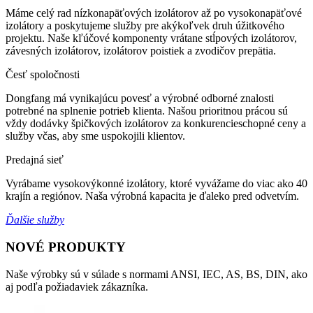
Máme celý rad nízkonapäťových izolátorov až po vysokonapäťové
izolátory a poskytujeme služby pre akýkoľvek druh úžitkového
projektu. Naše kľúčové komponenty vrátane stĺpových izolátorov,
závesných izolátorov, izolátorov poistiek a zvodičov prepätia.
Česť spoločnosti
Dongfang má vynikajúcu povesť a výrobné odborné znalosti
potrebné na splnenie potrieb klienta. Našou prioritnou prácou sú
vždy dodávky špičkových izolátorov za konkurencieschopné ceny a
služby včas, aby sme uspokojili klientov.
Predajná sieť
Vyrábame vysokovýkonné izolátory, ktoré vyvážame do viac ako 40
krajín a regiónov. Naša výrobná kapacita je ďaleko pred odvetvím.
Ďalšie služby
NOVÉ PRODUKTY
Naše výrobky sú v súlade s normami ANSI, IEC, AS, BS, DIN, ako
aj podľa požiadaviek zákazníka.