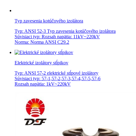
Typ zavesenia kotúčového izolátora
Typ: ANSI 52-3 Typ zavesenia kotúčového izolátora
Súvisiaci typ: Rozsah napätia: 11kV~220kV
Norma: Norma ANSI C29.2
Elektrické izolátory stĺpikov
Typ: ANSI 57-2 elektrické stĺpové izolátory
Súvisiaci typ: 57-1,57-2,57-3,57-4,57-5,57-6
Rozsah napätia: 1kV~220kV