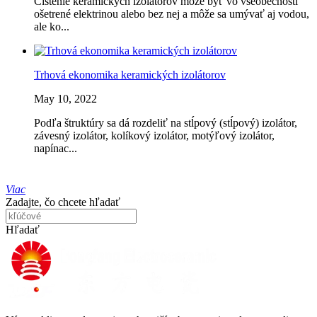
​Čistenie keramických izolátorov môže byť vo všeobecnosti
ošetrené elektrinou alebo bez nej a môže sa umývať aj vodou,
ale ko...
Trhová ekonomika keramických izolátorov
May 10, 2022
Podľa štruktúry sa dá rozdeliť na stĺpový (stĺpový) izolátor,
závesný izolátor, kolíkový izolátor, motýľový izolátor,
napínac...
Viac
Zadajte, čo chcete hľadať
Hľadať