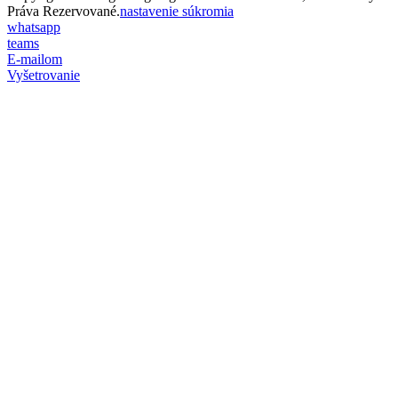
Práva Rezervované.
nastavenie súkromia
whatsapp
teams
E-mailom
Vyšetrovanie