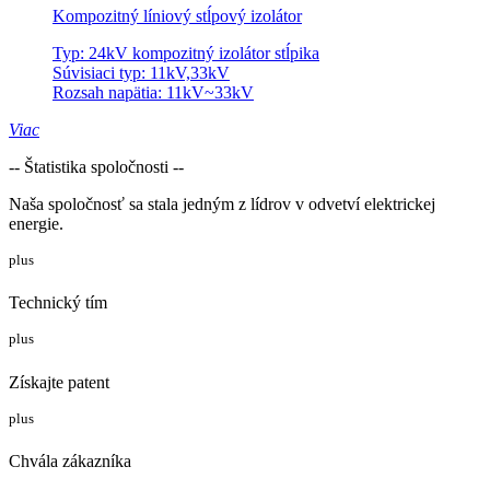
Kompozitný líniový stĺpový izolátor
Typ: 24kV kompozitný izolátor stĺpika
Súvisiaci typ: 11kV,33kV
Rozsah napätia: 11kV~33kV
Viac
-- Štatistika spoločnosti --
Naša spoločnosť sa stala jedným z lídrov v odvetví elektrickej
energie.
plus
Technický tím
plus
Získajte patent
plus
Chvála zákazníka