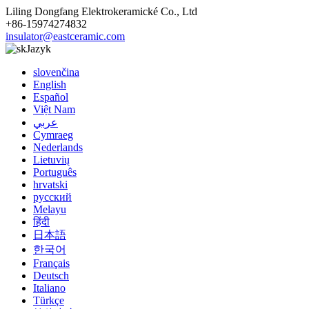
Liling Dongfang Elektrokeramické Co., Ltd
+86-15974274832
insulator@eastceramic.com
Jazyk
slovenčina
English
Español
Việt Nam
عربي
Cymraeg
Nederlands
Lietuvių
Português
hrvatski
русский
Melayu
हिंदी
日本語
한국어
Français
Deutsch
Italiano
Türkçe